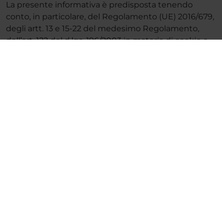
La presente informativa è predisposta tenendo
conto, in particolare, del Regolamento (UE) 2016/679,
degli artt. 13 e 15-22 del medesimo Regolamento,
dell’art. 122 del d.lgs. 196/2003 in materia di cookie e
altri strumenti di tracciamento, dell’art. 2-quinquies
del d.lgs. 196/2003 in tema di consenso del minore
nei servizi della società dell’informazione e delle
Linee guida del Garante per la protezione dei dati
personali del 10 giugno 2021 sui cookie e altri
strumenti di tracciamento.