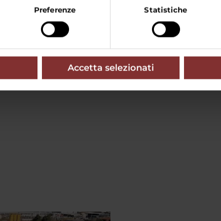
Preferenze
Statistiche
ME
a della Pietra Naturale che dà forma al
Accetta selezionati