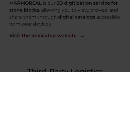
MARMOREAL
is our
3D digitization service for
stone blocks
, allowing you to view, browse, and
share them through
digital catalogs
accessible
from your devices.
Visit the dedicated website
Third-Party Logistics
Alongside our storage and display activities, we
offer a
third-party logistics service
dedicated to
the
shipment of marble and stone materials
,
both nationally and internationally. We handle
the preparation of shipments in an accurate
and organized manner, supporting companies
and professionals throughout the various